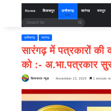
Home
बिलासपुर
छत्तीसगढ़
सारंगढ
रायपुर
Search
for
छत्तीसगढ़
सारंगढ
सारंगढ़ में पत्रकारों 
को :- अ.भा.पत्रकार सुर
दिव्यभारत न्यूज़
November 13, 2025
1 minute r