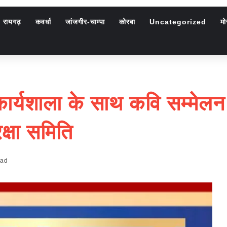
रायगढ़
कवर्धा
जांजगीर-चाम्पा
कोरबा
Uncategorized
मो
की कार्यशाला के साथ कवि सम्
क्षा समिति
ead